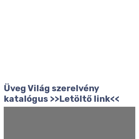
Üveg Világ szerelvény
katalógus
>>Letöltő link<<