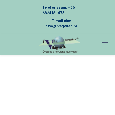
Telefonszám:
+36
68/418-475
E-mail cím:
info@uvegvilag.hu