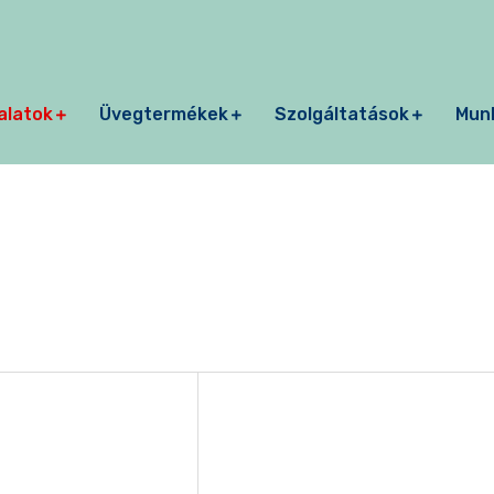
alatok
Üvegtermékek
Szolgáltatások
Mun