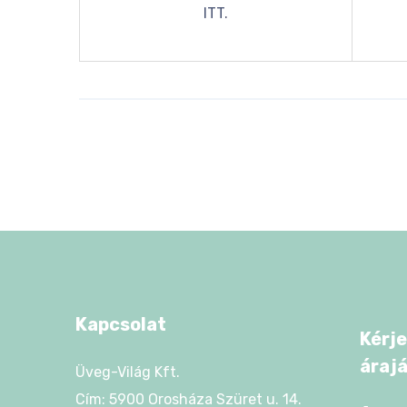
ITT
.
Kapcsolat
Kérje
áraj
Üveg-Világ Kft.
Cím: 5900 Orosháza Szüret u. 14.