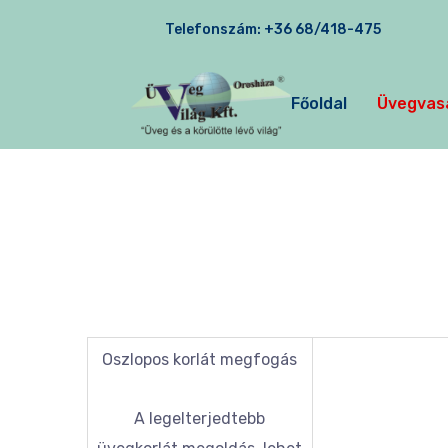
Telefonszám:
+36 68/418-475
Főoldal
Üvegvas
Oszlopos korlát megfogás
A legelterjedtebb