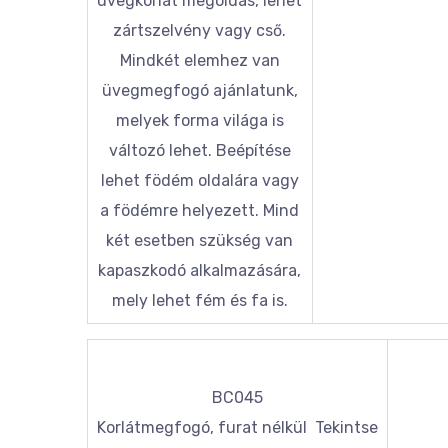
üvegkorlát megoldás, lehet
zártszelvény vagy cső.
Mindkét elemhez van
üvegmegfogó ajánlatunk,
melyek forma világa is
változó lehet. Beépítése
lehet födém oldalára vagy
a födémre helyezett. Mind
két esetben szükség van
kapaszkodó alkalmazására,
mely lehet fém és fa is.
BC045
Korlátmegfogó, furat nélkül Tekintse