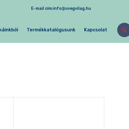
E-mail cím:
info@uvegvilag.hu
káinkból
Termékkatalógusunk
Kapcsolat