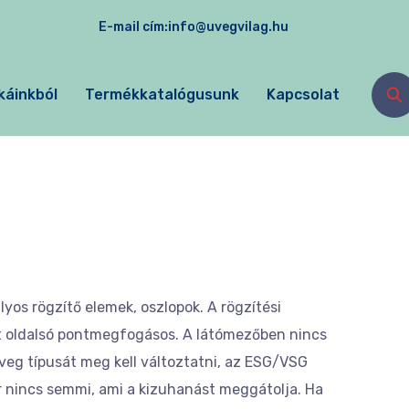
E-mail cím:
info@uvegvilag.hu
káinkból
Termékkatalógusunk
Kapcsolat
yos rögzítő elemek, oszlopok. A rögzítési
nt oldalsó pontmegfogásos. A látómezőben nincs
veg típusát meg kell változtatni, az ESG/VSG
r nincs semmi, ami a kizuhanást meggátolja. Ha