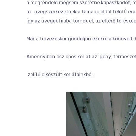
a megrendelő mégsem szeretne kapaszkodót, mer
az üvegszerkezetnek a támadó oldal felől (terasz
Így az üvegek hiába törnek el, az eltérő töréskép
Már a tervezéskor gondoljon ezekre a könnyed, k
Amennyiben oszlopos korlát az igény, természe
Ízelítő elkészült korlátainkból: