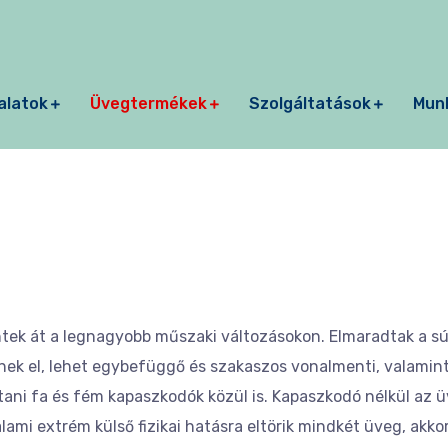
alatok
Üvegtermékek
Szolgáltatások
Mun
entek át a legnagyobb műszaki változásokon. Elmaradtak a súl
dnek el, lehet egybefüggő és szakaszos vonalmenti, valami
ani fa és fém kapaszkodók közül is. Kapaszkodó nélkül az ü
ami extrém külső fizikai hatásra eltörik mindkét üveg, akko