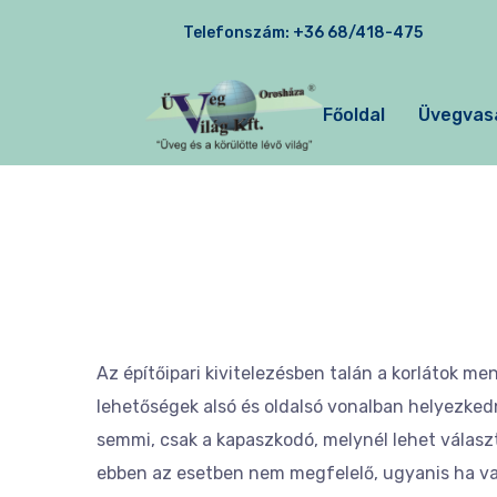
Telefonszám:
+36 68/418-475
Főoldal
Üvegvas
Az építőipari kivitelezésben talán a korlátok m
lehetőségek alsó és oldalsó vonalban helyezke
semmi, csak a kapaszkodó, melynél lehet választ
ebben az esetben nem megfelelő, ugyanis ha val