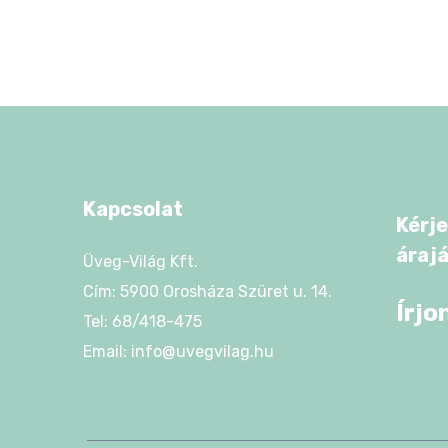
Kapcsolat
Kérje
áraj
Üveg-Világ Kft.
Cím: 5900 Orosháza Szüret u. 14.
Írjo
Tel: 68/418-475
Email: info@uvegvilag.hu