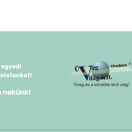
 egyedi
ánlatunkat!
n nekünk!