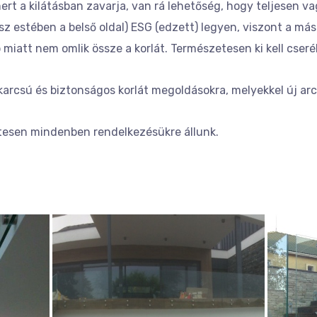
t a kilátásban zavarja, van rá lehetőség, hogy teljesen v
 estében a belső oldal) ESG (edzett) legyen, viszont a mási
 miatt nem omlik össze a korlát. Természetesen ki kell cserél
arcsú és biztonságos korlát megoldásokra, melyekkel új arcu
tesen mindenben rendelkezésükre állunk.