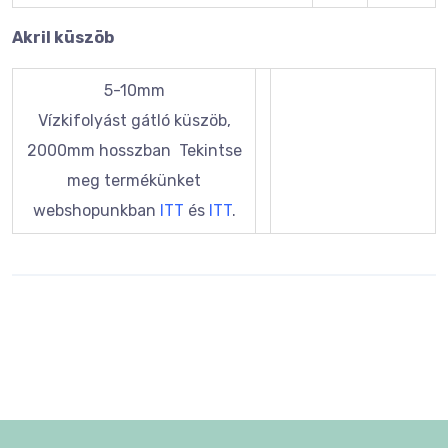
Akril küszöb
5-10mm
Vízkifolyást gátló küszöb,
2000mm hosszban Tekintse
meg termékünket
webshopunkban
ITT
és
ITT
.