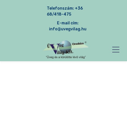
Telefonszám:
+36
68/418-475
E-mail cím:
info@uvegvilag.hu