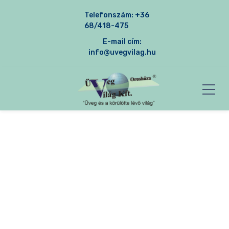
Telefonszám:
+36
68/418-475
E-mail cím:
info@uvegvilag.hu