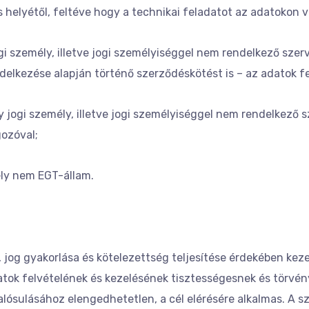
 helyétől, feltéve hogy a technikai feladatot az adatokon v
i személy, illetve jogi személyiséggel nem rendelkező szerv
delkezése alapján történő szerződéskötést is – az adatok f
jogi személy, illetve jogi személyiséggel nem rendelkező 
gozóval;
ly nem EGT-állam.
 jog gyakorlása és kötelezettség teljesítése érdekében ke
datok felvételének és kezelésének tisztességesnek és törvé
lósulásához elengedhetetlen, a cél elérésére alkalmas. A 