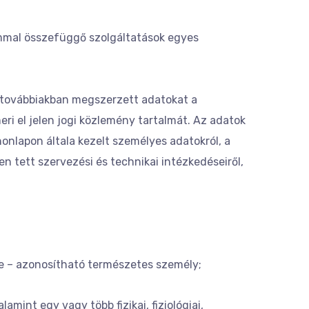
lommal összefüggő szolgáltatások egyes
a továbbiakban megszerzett adatokat a
i el jelen jogi közlemény tartalmát. Az adatok
onlapon általa kezelt személyes adatokról, a
n tett szervezési és technikai intézkedéseiről,
e – azonosítható természetes személy;
mint egy vagy több fizikai, fiziológiai,