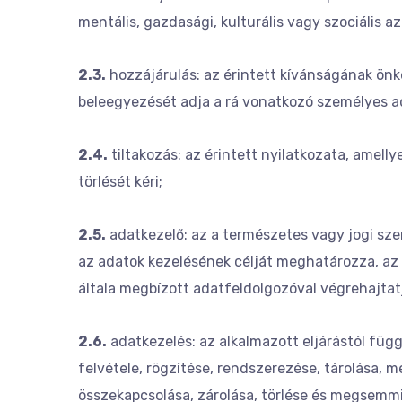
mentális, gazdasági, kulturális vagy szociális 
2.3.
hozzájárulás: az érintett kívánságának önké
beleegyezését adja a rá vonatkozó személyes ad
2.4.
tiltakozás: az érintett nyilatkozata, amell
törlését kéri;
2.5.
adatkezelő: az a természetes vagy jogi sze
az adatok kezelésének célját meghatározza, az
általa megbízott adatfeldolgozóval végrehajtat
2.6.
adatkezelés: az alkalmazott eljárástól füg
felvétele, rögzítése, rendszerezése, tárolása, 
összekapcsolása, zárolása, törlése és megsemm