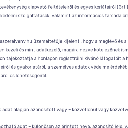
tevékenység alapvető feltételeiről és egyes korlátairól (Grt.)
ereskedelmi szolgáltatások, valamint az információs társada
laszerelveny.hu üzemeltetője kijelenti, hogy a meglévő és 
 kezeli és mint adatkezelő, magára nézve kötelezőnek ismer
 tájékoztatja a honlapon regisztrálni kívánó látogatóit a h
iről és gyakorlatáról, a személyes adatok védelme érdekébe
ról és lehetőségeiről.
 adat alapján azonosított vagy – közvetlenül vagy közvetv
zható adat – különösen az érintett neve, azonosító jele, vala