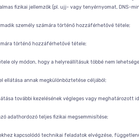
lmas fizikai jellemzők (pl. ujj- vagy tenyérnyomat, DNS-mint
madik személy számára történő hozzáférhetővé tétele;
ámára történő hozzáférhetővé tétele;
tele oly módon, hogy a helyreállításuk többé nem lehetsége
el ellátása annak megkülönböztetése céljából;
llátása további kezelésének végleges vagy meghatározott idő
ó adathordozó teljes fizikai megsemmisítése;
ekhez kapcsolódó technikai feladatok elvégzése, független