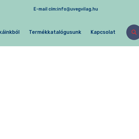
E-mail cím:
info@uvegvilag.hu
káinkból
Termékkatalógusunk
Kapcsolat