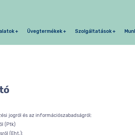
alatok
Üvegtermékek
Szolgáltatások
Mun
tó
zési jogról és az információszabadságról;
l (Ptk)
ről (Eht.);