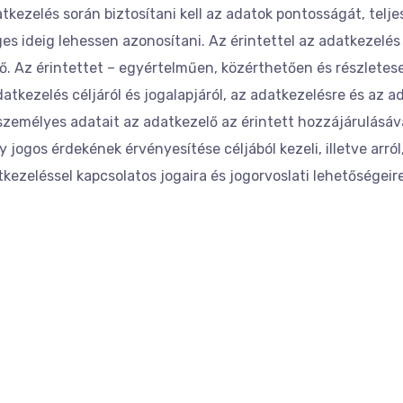
kezelés során biztosítani kell az adatok pontosságát, telj
es ideig lehessen azonosítani. Az érintettel az adatkezelés
. Az érintettet – egyértelműen, közérthetően és részletesen
atkezelés céljáról és jogalapjáról, az adatkezelésre és az a
t személyes adatait az adatkezelő az érintett hozzájárulásáv
jogos érdekének érvényesítése céljából kezeli, illetve arró
tkezeléssel kapcsolatos jogaira és jogorvoslati lehetőségeire