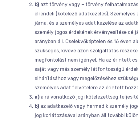
b)
azt törvény vagy – törvény felhatalmazás
elrendeli (kötelező adatkezelés). Személyes 
járna, és a személyes adat kezelése az adat
személy jogos érdekének érvényesítése célj
arányban áll. Cselekvőképtelen és 16 éven a
szükséges, kivéve azon szolgáltatás részeke
megfontolást nem igényel. Ha az érintett c
saját vagy más személy létfontosságú érdek
elhárításához vagy megelőzéséhez szükséges
személyes adat felvételére az érintett hozzá
a)
a rá vonatkozó jogi kötelezettség teljesíté
b)
az adatkezelő vagy harmadik személy jogo
jog korlátozásával arányban áll további külö