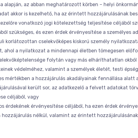
a alapján, az abban meghatározott körben – helyi önkormán
adat akkor is kezelhető, ha az érintett hozzájárulásának be
kezelőre vonatkozó jogi kötelezettség teljesítése céljából 
ából szükséges, és ezen érdek érvényesítése a személyes a
luli korlátozottan cselekvőképes kiskorú személy nyilatkoza
t, ahol a nyilatkozat a mindennapi életben tömegesen előfo
selekvőképtelensége folytán vagy más elháríthatatlan okból
einek védelméhez, valamint a személyek életét, testi épség
 mértékben a hozzájárulás akadályainak fennállása alatt a
járulásával került sor, az adatkezelő a felvett adatokat t
se céljából, vagy
s érdekének érvényesítése céljából, ha ezen érdek érvény
n hozzájárulás nélkül, valamint az érintett hozzájárulásának