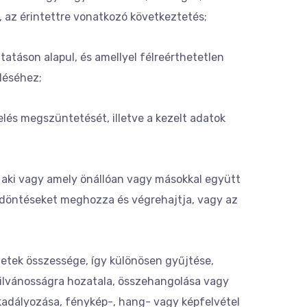
, az érintettre vonatkozó következtetés;
atáson alapul, és amellyel félreérthetetlen
léséhez;
elés megszüntetését, illetve a kezelt adatok
, aki vagy amely önállóan vagy másokkal együtt
ó döntéseket meghozza és végrehajtja, vagy az
etek összessége, így különösen gyűjtése,
nyilvánosságra hozatala, összehangolása vagy
kadályozása, fénykép-, hang- vagy képfelvétel