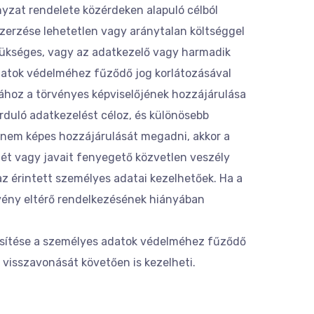
yzat rendelete közérdeken alapuló célból
szerzése lehetetlen vagy aránytalan költséggel
szükséges, vagy az adatkezelő vagy harmadik
datok védelméhez fűződő jog korlátozásával
tához a törvényes képviselőjének hozzájárulása
rduló adatkezelést céloz, és különösebb
 nem képes hozzájárulását megadni, akkor a
ét vagy javait fenyegető közvetlen veszély
z érintett személyes adatai kezelhetőek. Ha a
örvény eltérő rendelkezésének hiányában
esítése a személyes adatok védelméhez fűződő
 visszavonását követően is kezelheti.