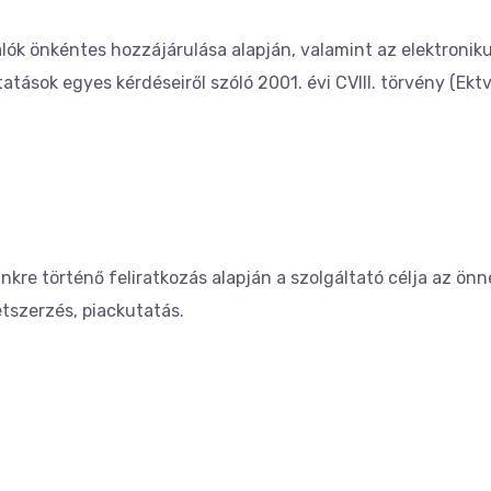
álók önkéntes hozzájárulása alapján, valamint az elektronik
sok egyes kérdéseiről szóló 2001. évi CVIII. törvény (Ektv.)
lünkre történő feliratkozás alapján a szolgáltató célja az önn
tszerzés, piackutatás.