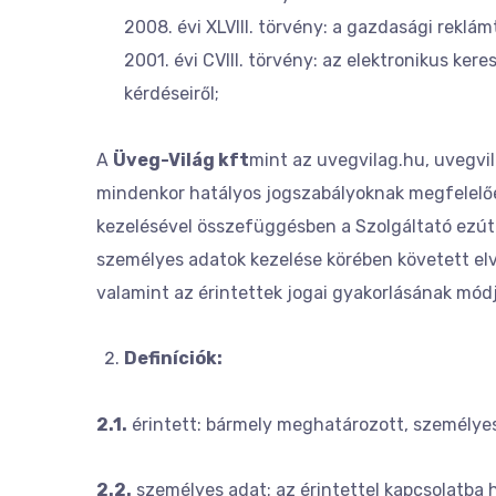
2008. évi XLVIII. törvény: a gazdasági reklám
2001. évi CVIII. törvény: az elektronikus k
kérdéseiről;
A
Üveg-Világ kft
mint az uvegvilag.hu, uvegvi
mindenkor hatályos jogszabályoknak megfelelően
kezelésével összefüggésben a Szolgáltató ezúton
személyes adatok kezelése körében követett elve
valamint az érintettek jogai gyakorlásának módjá
Definíciók:
2.1.
érintett: bármely meghatározott, személyes
2.2.
személyes adat: az érintettel kapcsolatba ho