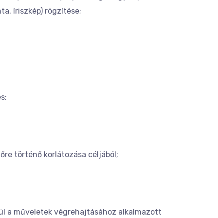
a, íriszkép) rögzítése;
s;
re történő korlátozása céljából;
ül a műveletek végrehajtásához alkalmazott