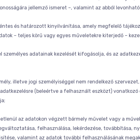
azonosságára jellemző ismeret –, valamint az abból levonható
ntes és határozott kinyilvánítása, amely megfelelő tájékozt
atok – teljes körű vagy egyes műveletekre kiterjedő – keze
yel személyes adatainak kezelését kifogásolja, és az adatkez
mély, illetve jogi személyiséggel nem rendelkező szervezet
 adatkezelésre (beleértve a felhasznált eszközt) vonatkoz
ja;
getlenül az adatokon végzett bármely művelet vagy a művel
megváltoztatása, felhasználása, lekérdezése, továbbítása, 
isítése, valamint az adatok további felhasználásának mega