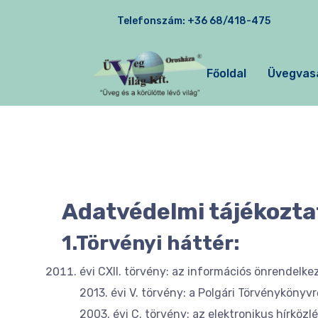
Telefonszám:
+36 68/418-475
Főoldal
Üvegvas
Adatvédelmi tájékozta
1.Törvényi háttér:
évi CXII. törvény: az információs önrendelke
2013. évi V. törvény: a Polgári Törvénykönyvrő
2003. évi C. törvény: az elektronikus hírközlés