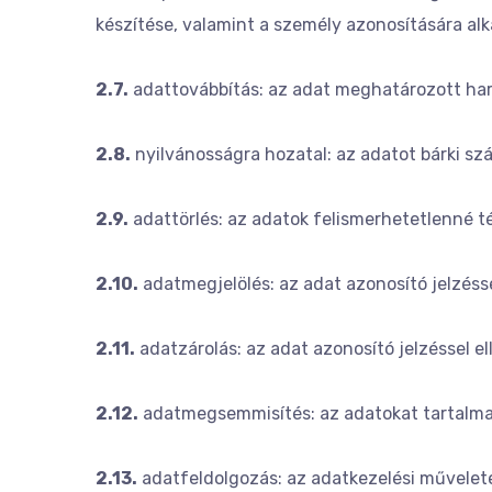
készítése, valamint a személy azonosítására alka
2.7.
adattovábbítás: az adat meghatározott har
2.8.
nyilvánosságra hozatal: az adatot bárki sz
2.9.
adattörlés: az adatok felismerhetetlenné té
2.10.
adatmegjelölés: az adat azonosító jelzéss
2.11.
adatzárolás: az adat azonosító jelzéssel e
2.12.
adatmegsemmisítés: az adatokat tartalmaz
2.13.
adatfeldolgozás: az adatkezelési művelet