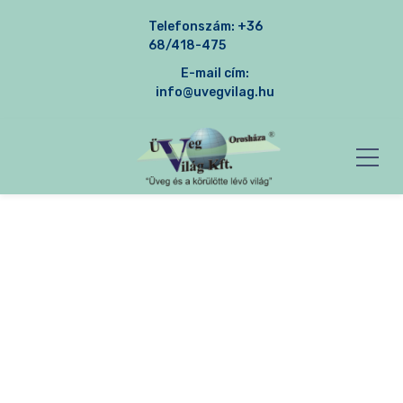
Telefonszám:
+36
68/418-475
E-mail cím:
info@uvegvilag.hu