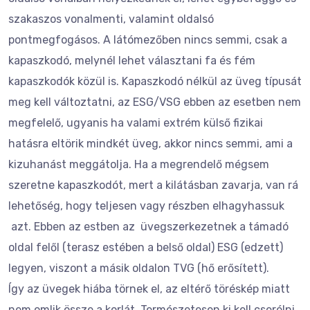
szakaszos vonalmenti, valamint oldalsó
pontmegfogásos. A látómezőben nincs semmi, csak a
kapaszkodó, melynél lehet választani fa és fém
kapaszkodók közül is. Kapaszkodó nélkül az üveg típusát
meg kell változtatni, az ESG/VSG ebben az esetben nem
megfelelő, ugyanis ha valami extrém külső fizikai
hatásra eltörik mindkét üveg, akkor nincs semmi, ami a
kizuhanást meggátolja. Ha a megrendelő mégsem
szeretne kapaszkodót, mert a kilátásban zavarja, van rá
lehetőség, hogy teljesen vagy részben elhagyhassuk
azt. Ebben az estben az üvegszerkezetnek a támadó
oldal felől (terasz estében a belső oldal) ESG (edzett)
legyen, viszont a másik oldalon TVG (hő erősített).
Így az üvegek hiába törnek el, az eltérő töréskép miatt
nem omlik össze a korlát. Természetesen ki kell cserélni,