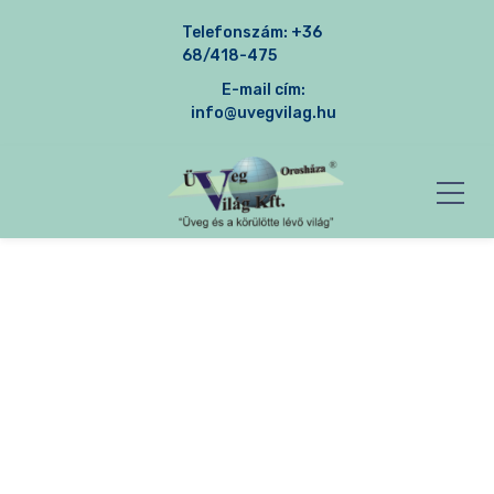
Telefonszám:
+36
68/418-475
E-mail cím:
info@uvegvilag.hu