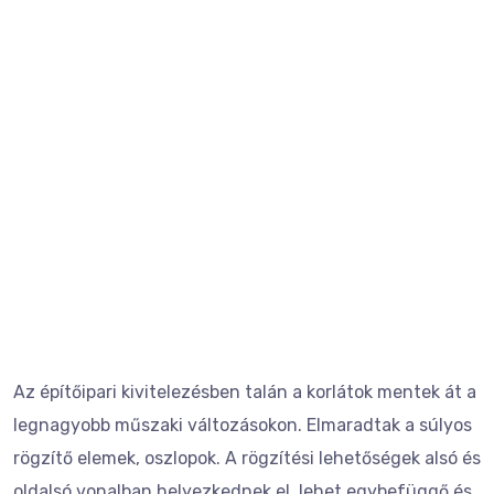
Az építőipari kivitelezésben talán a korlátok mentek át a
legnagyobb műszaki változásokon. Elmaradtak a súlyos
rögzítő elemek, oszlopok. A rögzítési lehetőségek alsó és
oldalsó vonalban helyezkednek el, lehet egybefüggő és