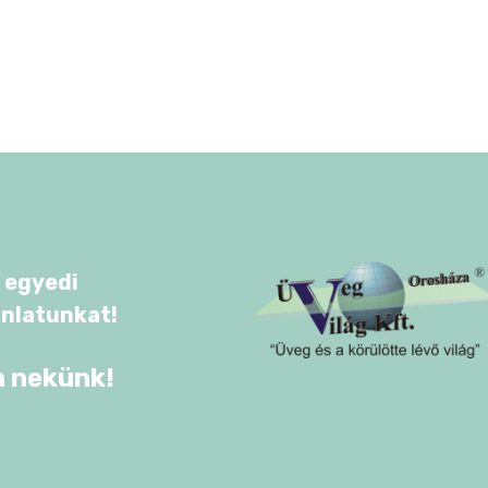
 egyedi
ánlatunkat!
n nekünk!