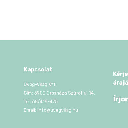
Kapcsolat
Kérje
áraj
Üveg-Világ Kft.
Cím: 5900 Orosháza Szüret u. 14.
Írjo
Tel: 68/418-475
Email: info@uvegvilag.hu