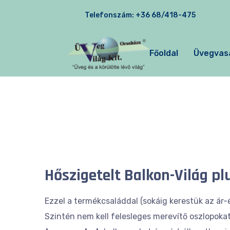
Telefonszám:
+36 68/418-475
Főoldal
Üvegvas
Hőszigetelt Balkon-Világ pl
Ezzel a termékcsaláddal (sokáig kerestük az ár
Szintén nem kell felesleges merevítő oszlopokat