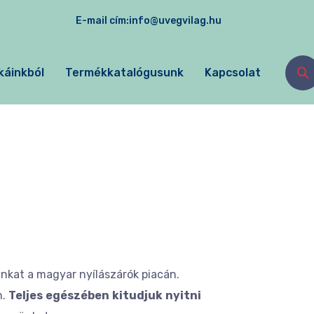
E-mail cím:
info@uvegvilag.hu
káinkból
Termékkatalógusunk
Kapcsolat
ánkat a magyar nyílászárók piacán.
n.
Teljes
egészében
kitudjuk
nyitni