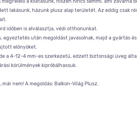
is megfelelő a kilátásunk, hiszen nincs semmi, ami zavarna 
t lakásunk, házunk plusz alap területét. Az eddig csak r
it.
zord időben is elválasztja, védi otthonunkat.
s, egyeztetés után megoldást javasolnak, majd a gyártás és
jtott előnyöket.
 de a 4-12-4 mm-es szerkezetű, edzett biztonsági üveg ált
árási körülmények kipróbálhassuk.
an…már nem! A megoldás: Balkon-Világ Plusz.