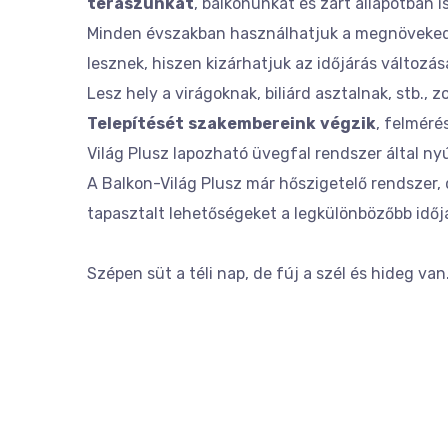
teraszunkat
, balkonunkat és zárt állapotban 
Minden évszakban használhatjuk a megnövekedet
lesznek, hiszen kizárhatjuk az időjárás változása
Lesz hely a virágoknak, biliárd asztalnak, stb., 
Telepítését
szakembereink
végzik
, felméré
Világ Plusz lapozható üvegfal rendszer által nyú
A Balkon-Világ Plusz már hőszigetelő rendszer,
tapasztalt lehetőségeket a legkülönbözőbb időj
Szépen süt a téli nap, de fúj a szél és hideg v