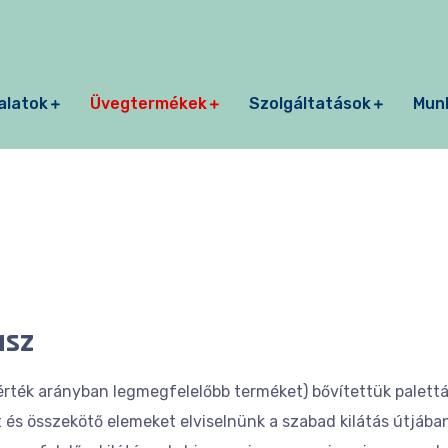
alatok
Üvegtermékek
Szolgáltatások
Mun
usz
-érték arányban legmegfelelőbb terméket) bővítettük palett
 és összekötő elemeket elviselnünk a szabad kilátás útjába