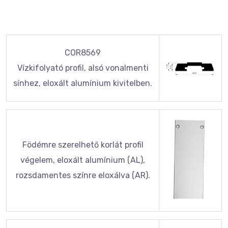
COR8569
Vízkifolyató profil, alsó vonalmenti
sínhez, eloxált alumínium kivitelben.
Födémre szerelhető korlát profil
végelem, eloxált alumínium (AL),
rozsdamentes színre eloxálva (AR).