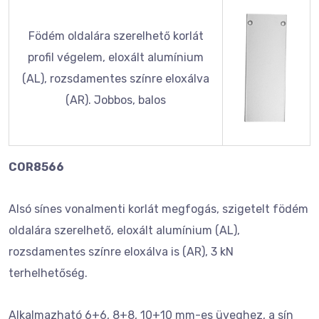
Födém oldalára szerelhető korlát
profil végelem, eloxált alumínium
(AL), rozsdamentes színre eloxálva
(AR). Jobbos, balos
COR8566
Alsó sínes vonalmenti korlát megfogás, szigetelt födém
oldalára szerelhető, eloxált alumínium (AL),
rozsdamentes színre eloxálva is (AR), 3 kN
terhelhetőség.
Alkalmazható 6+6, 8+8, 10+10 mm-es üveghez, a sín