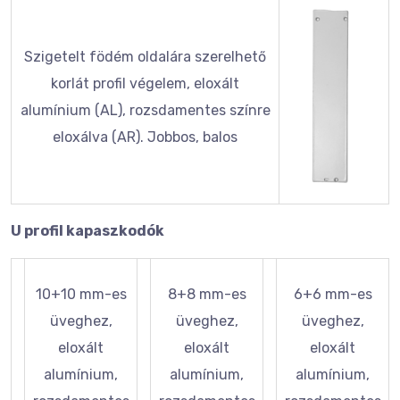
Szigetelt födém oldalára szerelhető
korlát profil végelem, eloxált
alumínium (AL), rozsdamentes színre
eloxálva (AR). Jobbos, balos
U profil kapaszkodók
10+10 mm-es
8+8 mm-es
6+6 mm-es
üveghez,
üveghez,
üveghez,
eloxált
eloxált
eloxált
alumínium,
alumínium,
alumínium,