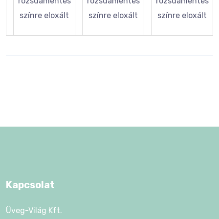
rozsdamentes
rozsdamentes
rozsdamentes
színre eloxált
színre eloxált
színre eloxált
Kapcsolat
Üveg-Világ Kft.