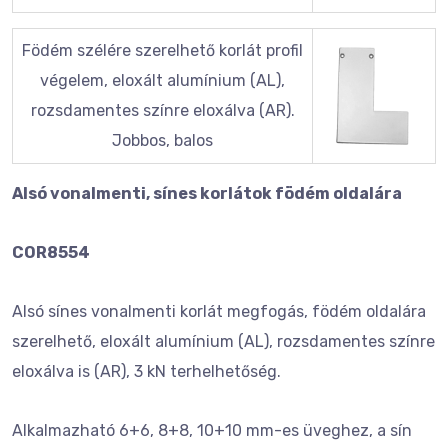
Födém szélére szerelhető korlát profil
végelem, eloxált alumínium (AL),
rozsdamentes színre eloxálva (AR).
Jobbos, balos
Alsó vonalmenti, sínes korlátok födém oldalára
COR8554
Alsó sínes vonalmenti korlát megfogás, födém oldalára
szerelhető, eloxált alumínium (AL), rozsdamentes színre
eloxálva is (AR), 3 kN terhelhetőség.
Alkalmazható 6+6, 8+8, 10+10 mm-es üveghez, a sín