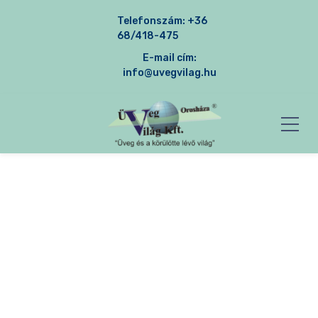
Telefonszám:
+36
68/418-475
E-mail cím:
info@uvegvilag.hu