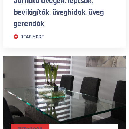
Járható Üvegek, lépcsők,
bevilágítók, üveghidak, üveg
gerendák
READ MORE
2015-07-24