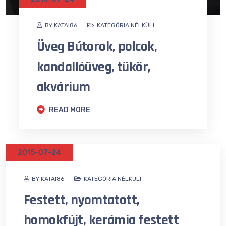
BY KATAI86
KATEGÓRIA NÉLKÜLI
Üveg Bútorok, polcok,
kandallóüveg, tükör,
akvárium
READ MORE
2015-07-24
BY KATAI86
KATEGÓRIA NÉLKÜLI
Festett, nyomtatott,
homokfújt, kerámia festett