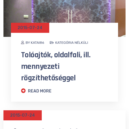
2015-07-24
BY KATAI86
KATEGÓRIA NÉLKÜLI
Tolóajtók, oldalfali, ill.
mennyezeti
rögzíthetőséggel
READ MORE
2015-07-24