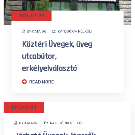
2015-07-24
BY KATAI86
KATEGÓRIA NÉLKÜLI
Köztéri Üvegek, üveg
utcabútor,
erkélyelválasztó
READ MORE
2015-07-24
BY KATAI86
KATEGÓRIA NÉLKÜLI