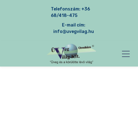
Telefonszám:
+36
68/418-475
E-mail cím:
info@uvegvilag.hu