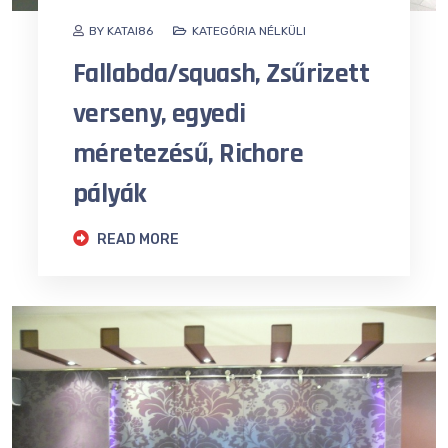
BY KATAI86
KATEGÓRIA NÉLKÜLI
Fallabda/squash, Zsűrizett
verseny, egyedi
méretezésű, Richore
pályák
READ MORE